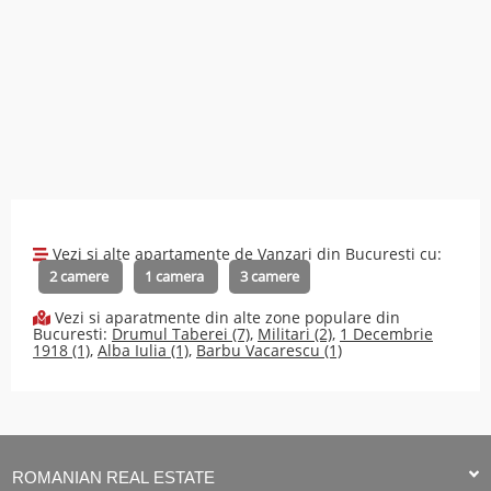
Vezi si alte apartamente de Vanzari din Bucuresti cu:
2 camere
1 camera
3 camere
Vezi si aparatmente din alte zone populare din
Bucuresti:
Drumul Taberei (7)
,
Militari (2)
,
1 Decembrie
1918 (1)
,
Alba Iulia (1)
,
Barbu Vacarescu (1)
ROMANIAN REAL ESTATE